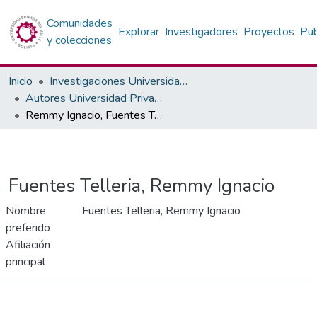
Comunidades
Explorar
Investigadores
Proyectos
Pub
y colecciones
Inicio
Investigaciones Universidad Privada del Valle
Autores Universidad Privada del Valle
Remmy Ignacio, Fuentes Telleria
Fuentes Telleria, Remmy Ignacio
Nombre
Fuentes Telleria, Remmy Ignacio
preferido
Afiliación
principal
Publicaciones