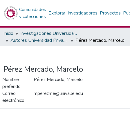
Comunidades
Explorar
Investigadores
Proyectos
Pub
y colecciones
Inicio
Investigaciones Universidad Privada del Valle
Autores Universidad Privada del Valle
Pérez Mercado, Marcelo
Pérez Mercado, Marcelo
Nombre
Pérez Mercado, Marcelo
preferido
Correo
mperezme@univalle.edu
electrónico
Publicaciones
Proyectos