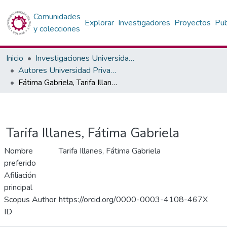
Comunidades
Explorar
Investigadores
Proyectos
Pub
y colecciones
Inicio
Investigaciones Universidad Privada del Valle
Autores Universidad Privada del Valle
Fátima Gabriela, Tarifa Illanes
Tarifa Illanes, Fátima Gabriela
Nombre
Tarifa Illanes, Fátima Gabriela
preferido
Afiliación
principal
Scopus Author
https://orcid.org/0000-0003-4108-467X
ID