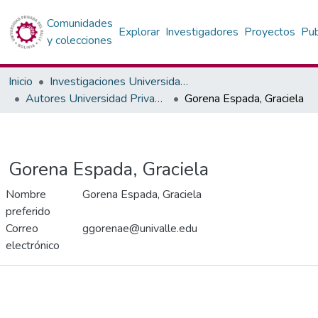
Comunidades
Explorar
Investigadores
Proyectos
Pub
y colecciones
Inicio
Investigaciones Universidad Privada del Valle
Autores Universidad Privada del Valle
Gorena Espada, Graciela
Gorena Espada, Graciela
Nombre
Gorena Espada, Graciela
preferido
Correo
ggorenae@univalle.edu
electrónico
Proyectos
Métricas