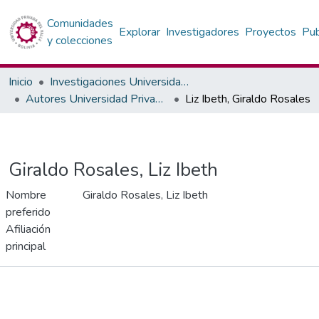
Comunidades
Explorar
Investigadores
Proyectos
Pub
y colecciones
Inicio
Investigaciones Universidad Privada del Valle
Autores Universidad Privada del Valle
Liz Ibeth, Giraldo Rosales
Giraldo Rosales, Liz Ibeth
Nombre
Giraldo Rosales, Liz Ibeth
preferido
Afiliación
principal
Publicaciones
Métricas