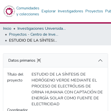
Comunidades
Explorar
Investigadores
Proyectos
Pub
y colecciones
Inicio
Investigaciones Universidad Privada del Valle
Proyectos - Centro de Investigación Transdisciplinar para la reparación y gestión del medio ambiente
ESTUDIO DE LA SÍNTESIS DE HIDRÓGENO VERDE MEDIANTE EL PROCESO DE ELECTRÓLISIS DE ORINA HUMANA CON CAPTACIÓN DE ENERGÍA SOLAR COMO FUENTE DE ELECTRICIDAD
Datos primarios
Título del
ESTUDIO DE LA SÍNTESIS DE
proyecto
HIDRÓGENO VERDE MEDIANTE EL
PROCESO DE ELECTRÓLISIS DE
ORINA HUMANA CON CAPTACIÓN DE
ENERGÍA SOLAR COMO FUENTE DE
ELECTRICIDAD
Coordinador