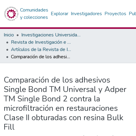
Comunidades
Explorar
Investigadores
Proyectos
Pub
y colecciones
Inicio
Investigaciones Universidad Privada del Valle
Revista de Investigación e Información en Salud
Artículos de la Revista de Investigación e Información en Salud
Comparación de los adhesivos Single Bond TM Universal y Adper TM Single Bond 2 contra la microfiltración en restauraciones Clase II obturadas con resina Bulk Fill
Detalles
Comparación de los adhesivos
Single Bond TM Universal y Adper
TM Single Bond 2 contra la
microfiltración en restauraciones
Clase II obturadas con resina Bulk
Fill