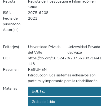
Revista
Revista de Investigación e Información en
Salud
ISSN
2075-6208
Fecha de
2021
publicación
Autor(es)
Editor(es)
Universidad Privada
Universidad Privada
del Valle
del Valle
DOI
https://doi.org/10.52428/20756208.v16i41.
148
Resumen
RESUMEN
Introducción: Los sistemas adhesivos son
parte muy importante para la rehabilitación
oral, es por esto que el profesional debe
Materias
Bulk Fill
estar constantemente actualizado con nueva
información sobre los más recientes
Grabado ácido
productos comercializados.