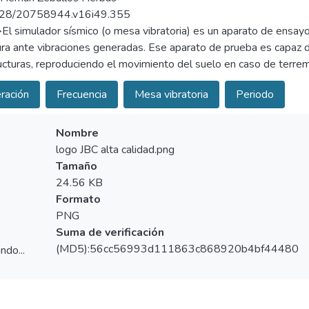
28/20758944.v16i49.355
>El simulador sísmico (o mesa vibratoria) es un aparato de ensa
ura ante vibraciones generadas. Ese aparato de prueba es capaz
ucturas, reproduciendo el movimiento del suelo en caso de terre
ente utilizados dentro del campo de la ingeniería como herramient
ración
Frecuencia
Mesa vibratoria
Periodo
materiales, dispositivos y técnicas constructivas antisísmicas. E
ria o simulador sísmico de un eje, donde la frecuencia y periodo 
ivo móvil de uso personal, los valores de frecuencias pueden ser 
Nombre
aceleración de la estructura con referencia a los tres ejes X, Y, y
logo JBC alta calidad.png
 MOLA”. </jats:p>
Tamaño
24.56 KB
Formato
PNG
Suma de verificación
(MD5):56cc56993d111863c868920b4bf44480
ndo...
ndo...