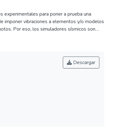
yos experimentales para poner a prueba una
 de imponer vibraciones a elementos y/o modelos
motos. Por eso, los simuladores sísmicos son
a fundamental para investigar la eficacia de
n el presente proyecto se desarrolló una mesa
del movimiento se controlan mediante un
definidos por el usuario. Adicionalmente, se
Descargar
 Z en la parte superior de la estructura armada con