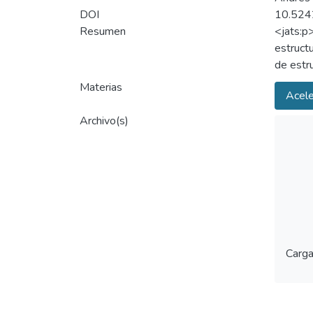
DOI
10.524
Resumen
<jats:p
estruct
de estr
ampliam
Materias
Acele
nuevos 
vibrato
Archivo(s)
disposit
mide la 
el “Kit
Carga
Carga