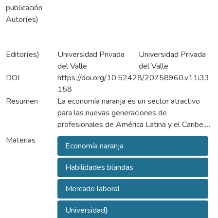
publicación
Autor(es)
Editor(es)
Universidad Privada
Universidad Privada
del Valle
del Valle
DOI
https://doi.org/10.52428/20758960.v11i33.
158
Resumen
La economía naranja es un sector atractivo
para las nuevas generaciones de
profesionales de América Latina y el Caribe,
pues en los últimos 5 años ha generado cada
Materias
Economía naranja
vez más oportunidades laborales e ingresos a
los países de la región. Diferentes estudios
Habilidades blandas
reportan la brecha entre las necesidades del
mercado laboral y las habilidades que
Mercado laboral
desarrollan los profesionales que buscan
insertarse en el mismo. Los mismos indican
Universidad}