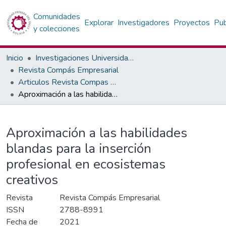
Comunidades
Explorar
Investigadores
Proyectos
Pub
y colecciones
Inicio
Investigaciones Universidad Privada del Valle
Revista Compás Empresarial
Articulos Revista Compas Empresarial
Aproximación a las habilidades blandas para la inserción profesional en ecosistemas creativos
Detalles
Aproximación a las habilidades
blandas para la inserción
profesional en ecosistemas
creativos
Revista
Revista Compás Empresarial
ISSN
2788-8991
Fecha de
2021