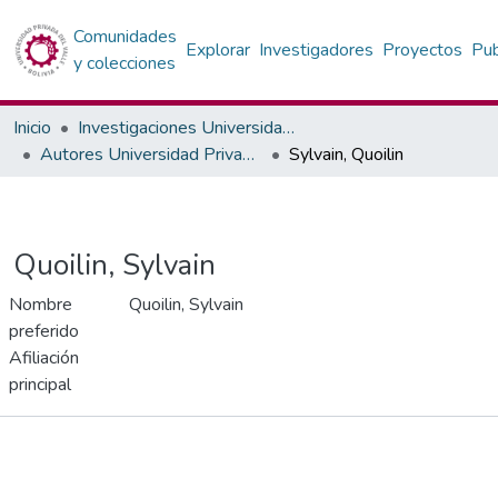
Comunidades
Explorar
Investigadores
Proyectos
Pub
y colecciones
Inicio
Investigaciones Universidad Privada del Valle
Autores Universidad Privada del Valle
Sylvain, Quoilin
Quoilin, Sylvain
Nombre
Quoilin, Sylvain
preferido
Afiliación
principal
Publicaciones
Métricas