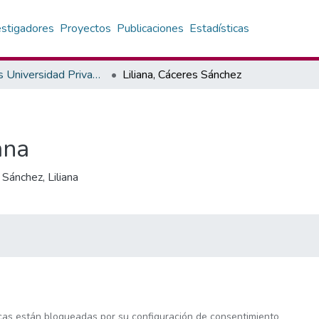
estigadores
Proyectos
Publicaciones
Estadísticas
Autores Universidad Privada del Valle
Liliana, Cáceres Sánchez
ana
Sánchez, Liliana
icas están bloqueadas por su
configuración de consentimiento