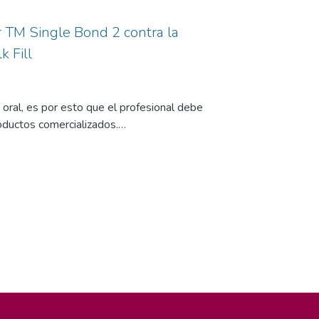
 TM Single Bond 2 contra la
k Fill
 oral, es por esto que el profesional debe
oductos comercializados.
I, obturadas con la resina FiltekTM Bulk Fill
dhesivo Single BondTM Universal
 con grabado ácido total.
 la microfiltración marginal gingival. Se
aciones cavitarias estandarizadas clase II, sin
reparaciones fueron obturadas con resina
grabante), sin grabado ácido; y el adhesivo
00 ciclos de termociclado en una solución de
ción marginal.
ración marginal; se encontró mayor
medio de 44,7%; comparado al obtenido con el