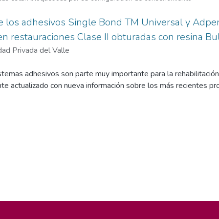
 los adhesivos Single Bond TM Universal y Adper
 en restauraciones Clase II obturadas con resina Bul
dad Privada del Valle
istemas adhesivos son parte muy importante para la rehabilitación
e actualizado con nueva información sobre los más recientes pr
 el grado de microfiltración marginal gingival en cavidades clase I
o), comparando 2 distintos sistemas adhesivos; el primero el a
 grabado ácido y el segundo el adhesivo AdperTM Single Bond 2,
tuó un trabajo prospectivo, analítico y transversal para evidenciar
 dentales posteriores, molares y premolares. Se aplicaron 2 prepar
adas en caras proximales (mesial-distal), posteriormente ambas p
utilizando 2 sistemas adhesivos: el Single BondTM Universal (auto
d 2 con grabado ácido total. Las muestras fueron sometidas a 2
 1%, posteriormente fueron cortadas para evidenciar la microfiltra
ostró que empleando ambos sistemas adhesivos existió microfilt
n el adhesivo Single BondTM Universal (autograbante) con un pro